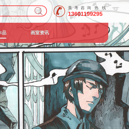
美 考 咨 询 热 线
13601199295
作品
画室资讯