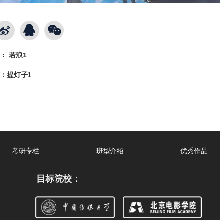
：
若浪1
：
提灯子1
考研专栏
班型介绍
优秀作品
目标院校：