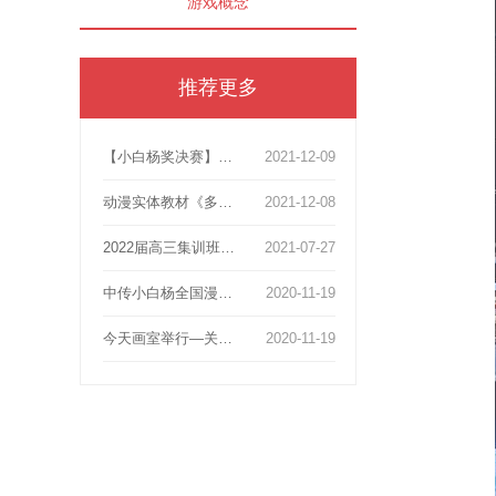
游戏概念
推荐更多
【小白杨奖决赛】张默然动画获奖51人次！其中漫画故事类获奖49人，占获奖总额1/2。一等奖4人，二等奖13人 ，三等奖11人。
2021-12-09
动漫实体教材《多格漫画、游戏中传北影高考教材》上线啦!分享知识，图书带你探索动画梦想！
2021-12-08
2022届高三集训班【第一阶段：静物素描】作品展示与总结
2021-07-27
中传小白杨全国漫画共计110获奖名额，张默然画室独占39人
2020-11-19
今天画室举行—关于2020年动画高考第一次报考会！
2020-11-19