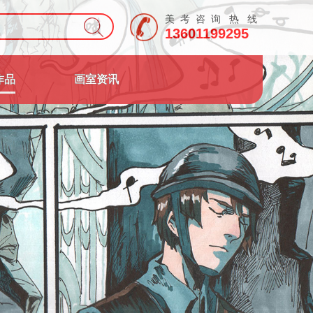
美 考 咨 询 热 线
13601199295
作品
画室资讯