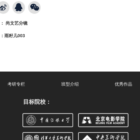
：
尚文艺分镜
：
雨籽儿003
考研专栏
班型介绍
优秀作品
目标院校：