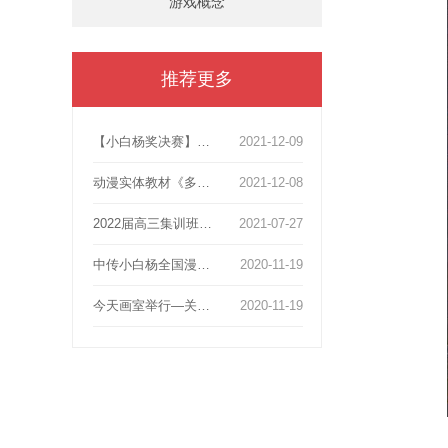
游戏概念
推荐更多
【小白杨奖决赛】张默然动画获奖51人次！其中漫画故事类获奖49人，占获奖总额1/2。一等奖4人，二等奖13人 ，三等奖11人。
2021-12-09
动漫实体教材《多格漫画、游戏中传北影高考教材》上线啦!分享知识，图书带你探索动画梦想！
2021-12-08
2022届高三集训班【第一阶段：静物素描】作品展示与总结
2021-07-27
中传小白杨全国漫画共计110获奖名额，张默然画室独占39人
2020-11-19
今天画室举行—关于2020年动画高考第一次报考会！
2020-11-19