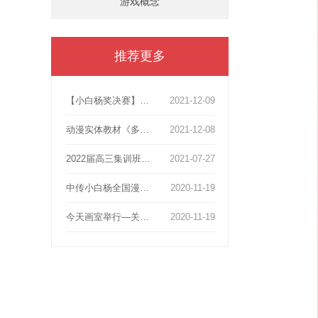
游戏概念
推荐更多
【小白杨奖决赛】张默然动画获奖51人次！其中漫画故事类获奖49人，占获奖总额1/2。一等奖4人，二等奖13人 ，三等奖11人。
2021-12-09
动漫实体教材《多格漫画、游戏中传北影高考教材》上线啦!分享知识，图书带你探索动画梦想！
2021-12-08
2022届高三集训班【第一阶段：静物素描】作品展示与总结
2021-07-27
中传小白杨全国漫画共计110获奖名额，张默然画室独占39人
2020-11-19
今天画室举行—关于2020年动画高考第一次报考会！
2020-11-19